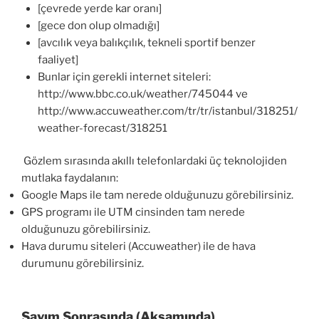
[çevrede yerde kar oranı]
[gece don olup olmadığı]
[avcılık veya balıkçılık, tekneli sportif benzer
faaliyet]
Bunlar için gerekli internet siteleri:
http://www.bbc.co.uk/weather/745044 ve
http://www.accuweather.com/tr/tr/istanbul/318251/
weather-forecast/318251
Gözlem sırasında akıllı telefonlardaki üç teknolojiden
mutlaka faydalanın:
Google Maps ile tam nerede olduğunuzu görebilirsiniz.
GPS programı ile UTM cinsinden tam nerede
olduğunuzu görebilirsiniz.
Hava durumu siteleri (Accuweather) ile de hava
durumunu görebilirsiniz.
Sayım Sonrasında (Akşamında)