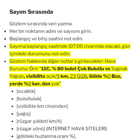
Sayım Sırasında
Gözlem sırasında veri yazma:
Her bir noktanın adını ve sayısını girin.
Başlangıç ve bitiş saatini not edin.
Sayıma başlangıç saatinde (07:00 civarında olacak), gün
içindeki durumunu not edin.
Gözlem hakkında diğer notlar’a girilecekler: Hava
Durumu: Örn: “
11C, % 80 bulut Çok Bulutlu ve
Sağnak
Yağışlı
, vizibilite
açık/
9
km,
23
GGB
, Gölde %
0
Buz,
yerde
%
0
kar, don
yok”
[sıcaklık]
[bulutluluk]
[vizibilite km cinsinden]
[yağış]
[rüzgar şiddeti km/h]
[rüzgar yönü] (INTERNET HAVA SİTELERİ)
[göldeki buzlanma oranı %],