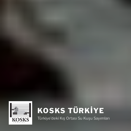
KOSKS TÜRKIYE
Türkiye’deki Kış Ortası Su Kuşu Sayımları