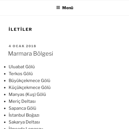
Menü
İLETILER
YAYIM
4 OCAK 2018
TARIHI
Marmara Bölgesi
Uluabat Gölü
Terkos Gölü
Büyükçekmece Gölü
Küçükçekmece Gölü
Manyas (Kuş) Gölü
Meriç Deltası
Sapanca Gölü
İstanbul Boğazı
Sakarya Deltası
İğneada Longozu