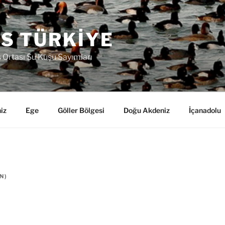
S TÜRKIYE
ş Ortası Su Kuşu Sayımları
iz
Ege
Göller Bölgesi
Doğu Akdeniz
İçanadolu
N
)