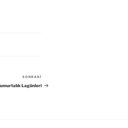
SONRAKI
Sonraki
Yazı
umurtalık Lagünleri