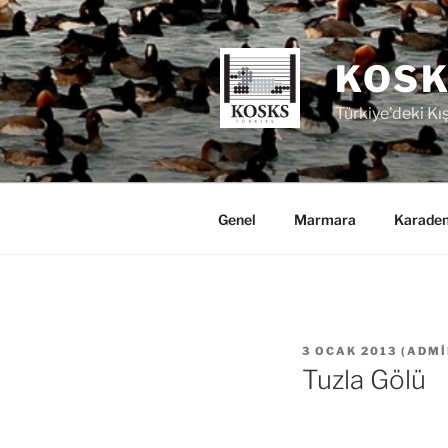
İçeriğe
geç
KOSK
Türkiye’deki Kı
Genel
Marmara
Karaden
YAYIM
3 OCAK 2013
(
ADMI
TARIHI
Tuzla Gölü