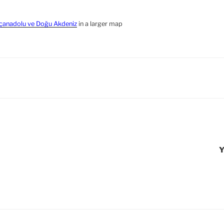
İçanadolu ve Doğu Akdeniz
in a larger map
Y