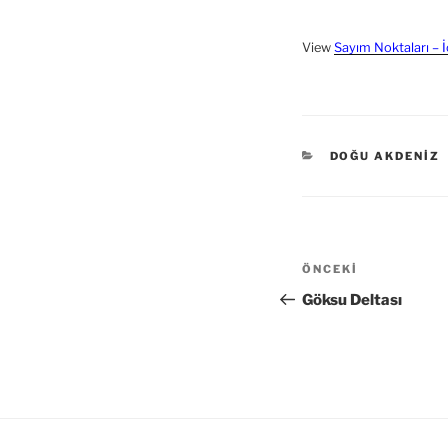
View
Sayım Noktaları – 
KATEGORILER
DOĞU AKDENIZ
Yazı
Önceki
ÖNCEKI
dolaşımı
Yazı
Göksu Deltası