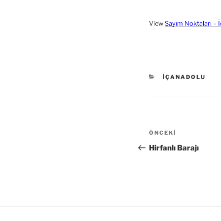
View
Sayım Noktaları – 
KATEGORILER
İÇANADOLU
Yazı
Önceki
ÖNCEKI
dolaşımı
Yazı
Hirfanlı Barajı