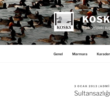
İçeriğe
geç
KOSK
Türkiye’deki Kı
Genel
Marmara
Karaden
YAYIM
3 OCAK 2013
(
ADMI
TARIHI
Sultansazlığ