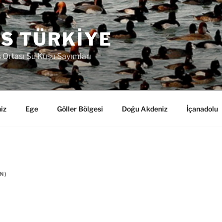
S TÜRKIYE
ş Ortası Su Kuşu Sayımları
iz
Ege
Göller Bölgesi
Doğu Akdeniz
İçanadolu
N
)
ı