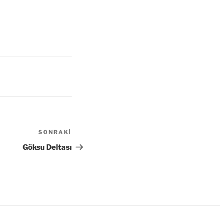
SONRAKI
Sonraki
Yazı
Göksu Deltası