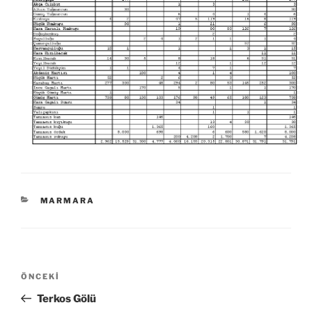
KATEGORILER
MARMARA
Yazı
Önceki
ÖNCEKI
dolaşımı
Yazı
Terkos Gölü