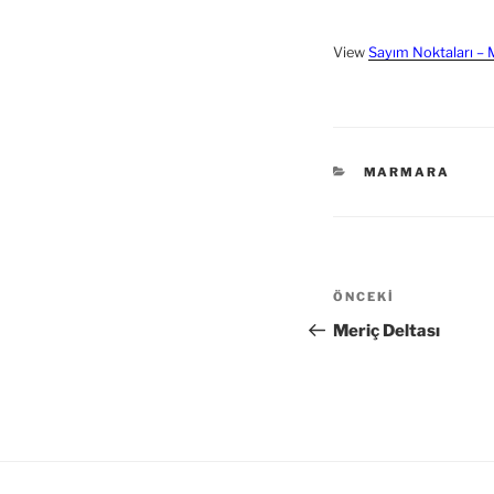
View
Sayım Noktaları –
KATEGORILER
MARMARA
Yazı
Önceki
ÖNCEKI
dolaşımı
Yazı
Meriç Deltası