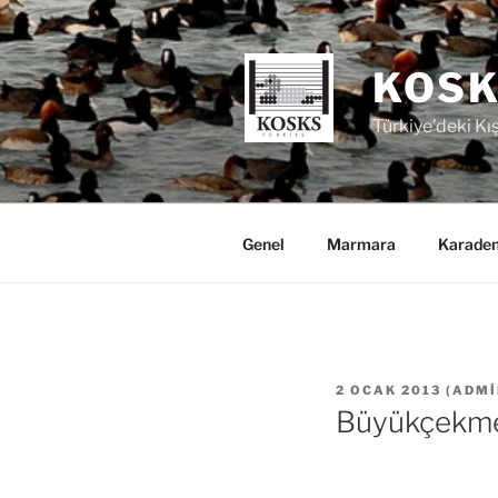
İçeriğe
geç
KOSK
Türkiye’deki Kı
Genel
Marmara
Karaden
YAYIM
2 OCAK 2013
(
ADMI
TARIHI
Büyükçekme