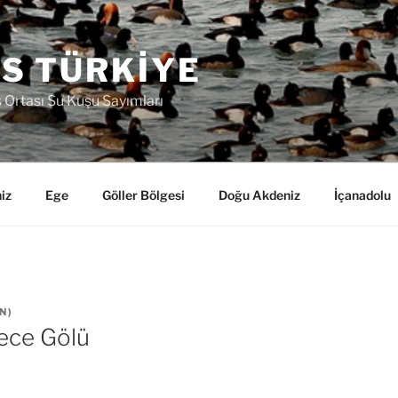
S TÜRKIYE
ş Ortası Su Kuşu Sayımları
iz
Ege
Göller Bölgesi
Doğu Akdeniz
İçanadolu
N
)
ce Gölü