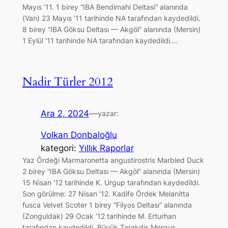
Mayıs ’11. 1 birey “IBA Bendimahi Deltasi” alanında
(Van) 23 Mayıs ’11 tarihinde NA tarafından kaydedildi.
8 birey “IBA Göksu Deltası — Akgöl” alanında (Mersin)
1 Eylül ’11 tarihinde NA tarafından kaydedildi.…
Nadir Türler 2012
Ara 2, 2024
—
yazar:
Volkan Donbaloğlu
kategori:
Yıllık Raporlar
Yaz Ördeği Marmaronetta angustirostris Marbled Duck
2 birey “IBA Göksu Deltası — Akgöl” alanında (Mersin)
15 Nisan ’12 tarihinde K. Urgup tarafından kaydedildi.
Son görülme: 27 Nisan ’12. Kadife Ördek Melanitta
fusca Velvet Scoter 1 birey “Filyos Deltası” alanında
(Zonguldak) 29 Ocak ’12 tarihinde M. Erturhan
tarafından kaydedildi. Büyük Tarakdiş Mergus