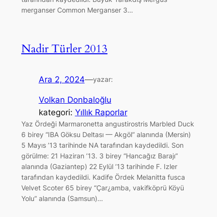
merganser Common Merganser 3…
Nadir Türler 2013
Ara 2, 2024
—
yazar:
Volkan Donbaloğlu
kategori:
Yıllık Raporlar
Yaz Ördeği Marmaronetta angustirostris Marbled Duck
6 birey “IBA Göksu Deltası — Akgöl” alanında (Mersin)
5 Mayıs ’13 tarihinde NA tarafından kaydedildi. Son
görülme: 21 Haziran ’13. 3 birey “Hancağız Barajı”
alanında (Gaziantep) 22 Eylül ’13 tarihinde F. Izler
tarafından kaydedildi. Kadife Ördek Melanitta fusca
Velvet Scoter 65 birey “Çar¿amba, vakifköprü Köyü
Yolu” alanında (Samsun)…