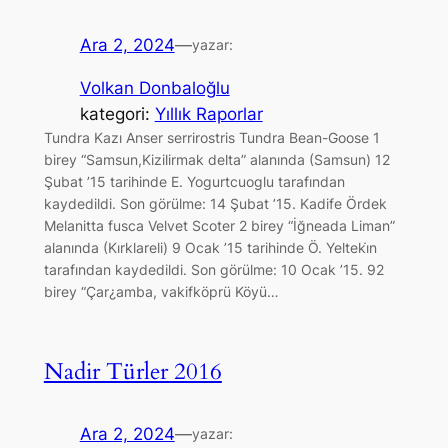
Ara 2, 2024
—
yazar:
Volkan Donbaloğlu
kategori:
Yıllık Raporlar
Tundra Kazı Anser serrirostris Tundra Bean-Goose 1
birey “Samsun,Kizilirmak delta” alanında (Samsun) 12
Şubat ’15 tarihinde E. Yogurtcuoglu tarafından
kaydedildi. Son görülme: 14 Şubat ’15. Kadife Ördek
Melanitta fusca Velvet Scoter 2 birey “İğneada Liman”
alanında (Kırklareli) 9 Ocak ’15 tarihinde Ö. Yelteki̇n
tarafından kaydedildi. Son görülme: 10 Ocak ’15. 92
birey “Çar¿amba, vakifköprü Köyü…
Nadir Türler 2016
Ara 2, 2024
—
yazar: