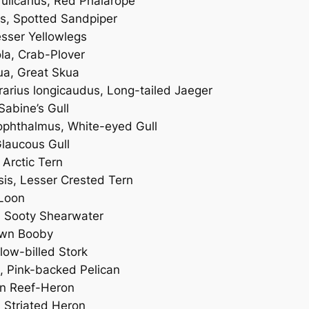
ulicarius
, Red Phalarope
us
, Spotted Sandpiper
esser Yellowlegs
la
, Crab-Plover
ua
, Great Skua
rarius longicaudus
, Long-tailed Jaeger
 Sabine’s Gull
cophthalmus
, White-eyed Gull
Glaucous Gull
, Arctic Tern
sis
, Lesser Crested Tern
Loon
, Sooty Shearwater
own Booby
llow-billed Stork
, Pink-backed Pelican
rn Reef-Heron
, Striated Heron