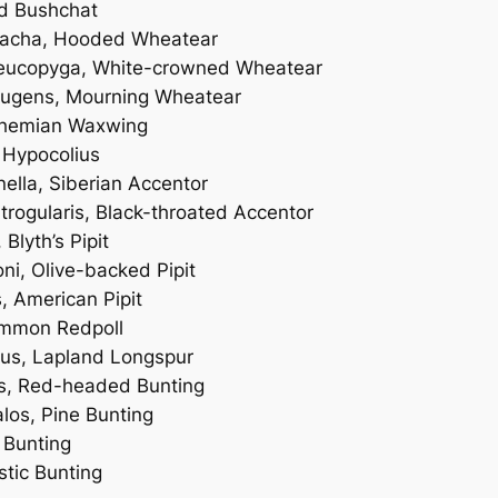
ed Bushchat
acha
, Hooded Wheatear
eucopyga
, White-crowned Wheatear
lugens
, Mourning Wheatear
ohemian Waxwing
, Hypocolius
nella
, Siberian Accentor
trogularis
, Black-throated Accentor
, Blyth’s Pipit
ni
, Olive-backed Pipit
s
, American Pipit
ommon Redpoll
cus
, Lapland Longspur
s
, Red-headed Bunting
alos
, Pine Bunting
e Bunting
stic Bunting