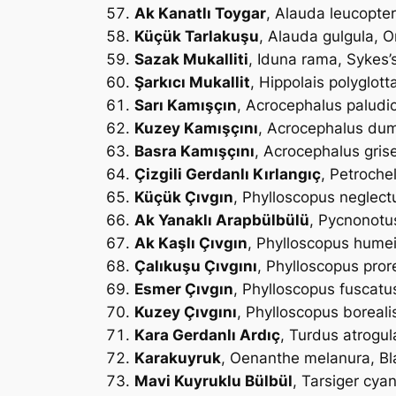
Ak Kanatlı Toygar
,
Alauda leucopte
Küçük Tarlakuşu
,
Alauda gulgula
, O
Sazak Mukalliti
,
Iduna rama
, Sykes’
Şarkıcı Mukallit
,
Hippolais polyglott
Sarı Kamışçın
,
Acrocephalus paludi
Kuzey Kamışçını
,
Acrocephalus du
Basra Kamışçını
,
Acrocephalus grise
Çizgili Gerdanlı Kırlangıç
,
Petrochel
Küçük Çıvgın
,
Phylloscopus neglect
Ak Yanaklı Arapbülbülü
,
Pycnonotus
Ak Kaşlı Çıvgın
,
Phylloscopus hume
Çalıkuşu Çıvgını
,
Phylloscopus pror
Esmer Çıvgın
,
Phylloscopus fuscatu
Kuzey Çıvgını
,
Phylloscopus boreali
Kara Gerdanlı Ardıç
,
Turdus atrogul
Karakuyruk
,
Oenanthe melanura
, B
Mavi Kuyruklu Bülbül
,
Tarsiger cya