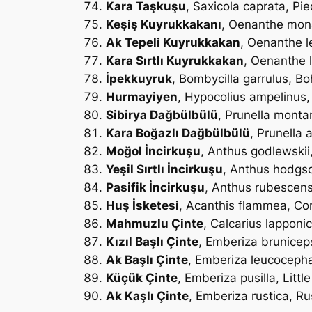
Kara Taşkuşu
,
Saxicola caprata
, Pi
Keşiş Kuyrukkakanı
,
Oenanthe mon
Ak Tepeli Kuyrukkakan
,
Oenanthe l
Kara Sırtlı Kuyrukkakan
,
Oenanthe 
İpekkuyruk
,
Bombycilla garrulus
, B
Hurmayiyen
,
Hypocolius ampelinus
Sibirya Dağbülbülü
,
Prunella monta
Kara Boğazlı Dağbülbülü
,
Prunella a
Moğol İncirkuşu
,
Anthus godlewskii
Yeşil Sırtlı İncirkuşu
,
Anthus hodgso
Pasifik İncirkuşu
,
Anthus rubescen
Huş İsketesi
,
Acanthis flammea
, C
Mahmuzlu Çinte
,
Calcarius lapponi
Kızıl Başlı Çinte
,
Emberiza brunicep
Ak Başlı Çinte
,
Emberiza leucoceph
Küçük Çinte
,
Emberiza pusilla
, Littl
Ak Kaşlı Çinte
,
Emberiza rustica
, Ru