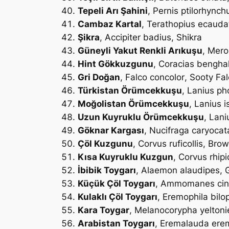
Tepeli Arı Şahini
,
Pernis ptilorhynch
Cambaz Kartal
,
Terathopius ecauda
Şikra
,
Accipiter badius
, Shikra
Güneyli Yakut Renkli Arıkuşu
,
Mero
Hint Gökkuzgunu
,
Coracias bengha
Gri Doğan
,
Falco concolor
, Sooty Fa
Türkistan Örümcekkuşu
,
Lanius ph
Moğolistan Örümcekkuşu
,
Lanius i
Uzun Kuyruklu Örümcekkuşu
,
Lani
Göknar Kargası
,
Nucifraga caryocat
Çöl Kuzgunu
,
Corvus ruficollis
, Bro
Kısa Kuyruklu Kuzgun
,
Corvus rhip
İbibik Toygarı
,
Alaemon alaudipes
, 
Küçük Çöl Toygarı
,
Ammomanes cin
Kulaklı Çöl Toygarı
,
Eremophila bilo
Kara Toygar
,
Melanocorypha yeltoni
Arabistan Toygarı
,
Eremalauda ere