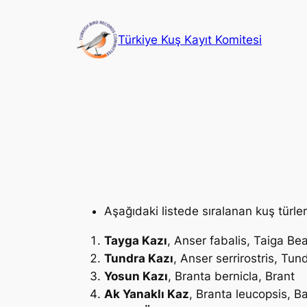
İçeriğe
geç
Türkiye Kuş Kayıt Komitesi
Aşağıdaki listede sıralanan kuş türler
Tayga Kazı
,
Anser fabalis
, Taiga B
Tundra Kazı
,
Anser serrirostris
, Tun
Yosun Kazı
,
Branta bernicla
, Brant
Ak Yanaklı Kaz
,
Branta leucopsis
, B