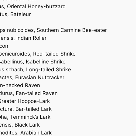
us
, Oriental Honey-buzzard
tus
, Bateleur
ps nubicoides
, Southern Carmine Bee-eater
lensis
, Indian Roller
lcon
oenicuroides
, Red-tailed Shrike
sabellinus
, Isabelline Shrike
us schach
, Long-tailed Shrike
actes
, Eurasian Nutcracker
wn-necked Raven
idurus
, Fan-tailed Raven
Greater Hoopoe-Lark
ctura
, Bar-tailed Lark
pha
, Temminck’s Lark
ensis
, Black Lark
modites
, Arabian Lark