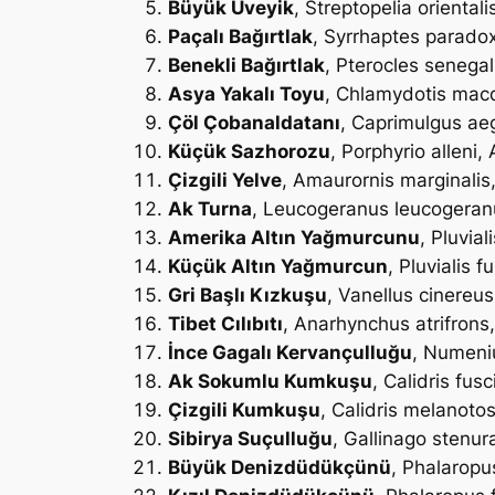
Büyük Üveyik
,
Streptopelia orientali
Paçalı Bağırtlak
,
Syrrhaptes parado
Benekli Bağırtlak
,
Pterocles senegal
Asya Yakalı Toyu
,
Chlamydotis macq
Çöl Çobanaldatanı
,
Caprimulgus ae
Küçük Sazhorozu
,
Porphyrio alleni
, 
Çizgili Yelve
,
Amaurornis marginalis
Ak Turna
,
Leucogeranus leucogeran
Amerika Altın Yağmurcunu
,
Pluvial
Küçük Altın Yağmurcun
,
Pluvialis f
Gri Başlı Kızkuşu
,
Vanellus cinereus
Tibet Cılıbıtı
,
Anarhynchus atrifrons
İnce Gagalı Kervançulluğu
,
Numeniu
Ak Sokumlu Kumkuşu
,
Calidris fusci
Çizgili Kumkuşu
,
Calidris melanoto
Sibirya Suçulluğu
,
Gallinago stenur
Büyük Denizdüdükçünü
,
Phalaropus