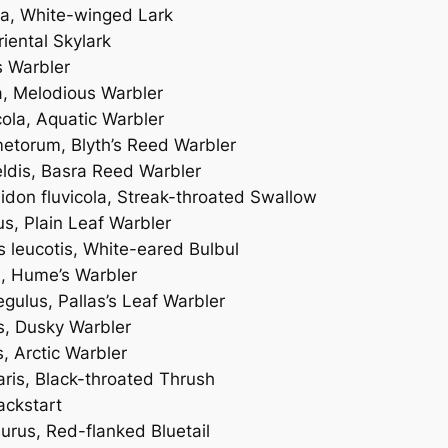
ra
, White-winged Lark
riental Skylark
s Warbler
a
, Melodious Warbler
cola
, Aquatic Warbler
metorum
, Blyth’s Reed Warbler
ldis
, Basra Reed Warbler
idon fluvicola
, Streak-throated Swallow
us
, Plain Leaf Warbler
 leucotis
, White-eared Bulbul
i
, Hume’s Warbler
egulus
, Pallas’s Leaf Warbler
s
, Dusky Warbler
s
, Arctic Warbler
aris
, Black-throated Thrush
lackstart
nurus
, Red-flanked Bluetail