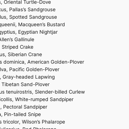
s
, Oriental Turtle-Dove
xus
, Pallas’s Sandgrouse
lus
, Spotted Sandgrouse
ueenii
, Macqueen’s Bustard
gyptius
, Egyptian Nightjar
Allen’s Gallinule
, Striped Crake
us
, Siberian Crane
is dominica
, American Golden-Plover
ulva
, Pacific Golden-Plover
, Gray-headed Lapwing
, Tibetan Sand-Plover
s tenuirostris
, Slender-billed Curlew
collis
, White-rumped Sandpiper
s
, Pectoral Sandpiper
a
, Pin-tailed Snipe
 tricolor
, Wilson’s Phalarope