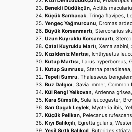
Kızıl Denizdüdükçünü
,
Phalaropus f
Benekli Düdükçün
,
Actitis maculari
Küçük Sarıbacak
,
Tringa flavipes
, L
Yengeç Yağmurcunu
,
Dromas ardeo
Büyük Korsanmartı
,
Stercorarius sk
Uzun Kuyruklu Korsanmartı
,
Sterco
Çatal Kuyruklu Martı
,
Xema sabini
,
Kızıldeniz Martısı
,
Ichthyaetus leu
Kutup Martısı
,
Larus hyperboreus
, 
Kutup Sumrusu
,
Sterna paradisaea
Tepeli Sumru
,
Thalasseus bengalen
Buz Dalgıcı
,
Gavia immer
, Common 
Kül Rengi Yelkovan
,
Ardenna grisea
Kara Sümsük
,
Sula leucogaster
, Br
Sarı Gagalı Leylek
,
Mycteria ibis
, Ye
Küçük Pelikan
,
Pelecanus rufescens
Kıyı Balıkçılı
,
Egretta gularis
, Weste
Yeşil Sırtlı Balıkçıl
,
Butorides striata