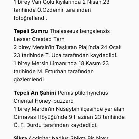
1 birey Van Gölü kıyılarında 2 Nisan 23
tarihinde
Ö.Özdemir
tarafından
fotoğraflandı.
Tepeli Sumru
Thalasseus bengalensis
Lesser Crested Tern
2 birey Mersin’in Taşkıran Plajı’nda 24 Ocak
23 tarihinde
T. Uca
tarafından kaydedildi.
1 birey Mersin Limanı’nda 18 Kasım 23
tarihinde
M. Erturhan
tarafından
gözlemlendi.
Tepeli Arı Şahini
Pernis ptilorhynchus
Oriental Honey-buzzard
1 birey Mardin’in Nusaybin ilçesinde yer alan
Girnavas Höyüğü’nde 9 Haziran 23 tarihinde
Ö. F. Durdu
tarafından kaydedildi.
Şikra
Accipiter badius
Shikra Bir birey