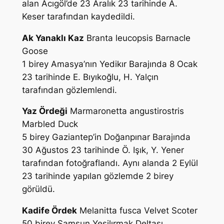
alan Acıgöl’de 23 Aralık 23 tarihinde
A.
Keser
tarafından kaydedildi.
Ak Yanaklı Kaz
Branta leucopsis
Barnacle
Goose
1 birey Amasya’nın Yedikır Barajında 8 Ocak
23 tarihinde
E. Bıyıkoğlu, H. Yalçın
tarafından gözlemlendi.
Yaz Ördeği
Marmaronetta angustirostris
Marbled Duck
5 birey Gaziantep’in Doğanpınar Barajında
30 Ağustos 23 tarihinde
Ö. Işık, Y. Yener
tarafından fotoğraflandı. Aynı alanda 2 Eylül
23 tarihinde yapılan gözlemde 2 birey
görüldü.
Kadife Ördek
Melanitta fusca
Velvet Scoter
50 birey Samsun Yeşilırmak Deltası