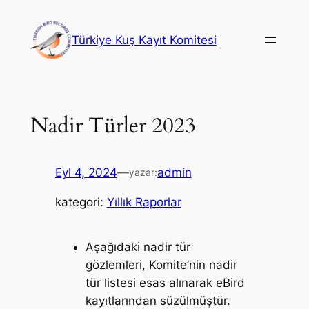
İçeriğe
geç
Türkiye Kuş Kayıt Komitesi
Nadir Türler 2023
Eyl 4, 2024
—
admin
yazar:
kategori:
Yıllık Raporlar
Aşağıdaki nadir tür
gözlemleri, Komite’nin nadir
tür listesi esas alınarak eBird
kayıtlarından süzülmüştür.