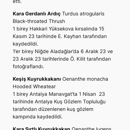
etti.
Kara Gerdanlı Ardıç
Turdus atrogularis
Black-throated Thrush
1 birey Hakkari Yüksekova kırsalında 15
Kasım 23 tarihinde
E. Kayhan
tarafından
kaydedildi.
1’er birey Niğde Aladağlar’da 6 Aralık 23 ve
23 Aralık 23 tarihlerinde
Ö. Kilit
tarafından
fotoğraflandı.
Keşiş Kuyrukkakanı
Oenanthe monacha
Hooded Wheatear
1 birey Antalya Manavgat’ta 1 Nisan 23
tarihinde Antalya Kuş Gözlem Topluluğu
tarafından düzenlenen kuş gözlem
kampında kaydedildi.
Kara Sırtlı Kuyrukkakan
Oenanthe lugens