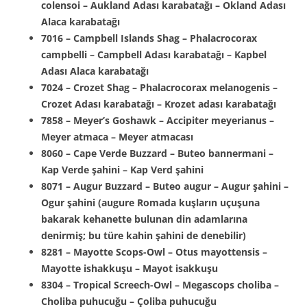
colensoi – Aukland Adası karabatağı – Okland Adası
Alaca karabatağı
7016 – Campbell Islands Shag – Phalacrocorax
campbelli – Campbell Adası karabatağı – Kapbel
Adası Alaca karabatağı
7024 – Crozet Shag – Phalacrocorax melanogenis –
Crozet Adası karabatağı – Krozet adası karabatağı
7858 – Meyer’s Goshawk – Accipiter meyerianus –
Meyer atmaca – Meyer atmacası
8060 – Cape Verde Buzzard – Buteo bannermani –
Kap Verde şahini – Kap Verd şahini
8071 – Augur Buzzard – Buteo augur – Augur şahini –
Ogur şahini (augure Romada kuşların uçuşuna
bakarak kehanette bulunan din adamlarına
denirmiş; bu türe kahin şahini de denebilir)
8281 – Mayotte Scops-Owl – Otus mayottensis –
Mayotte ishakkuşu – Mayot isakkuşu
8304 – Tropical Screech-Owl – Megascops choliba –
Choliba puhucuğu – Çoliba puhucuğu