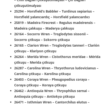
çıtkuşutimalyası
25294 – Horsfield’s Babbler – Turdinus sepiarius –
Horsfield yalancıardıç – Horsfield yalancıardıcı
25819 – Madeira Firecrest – Regulus madeirensis –
Madeira çalıkuşu – Maderya çalıkuşu
26164 – Socorro Wren – Troglodytes sissonii –
Socorro çıtkuşu – Sokorro çıtkuşu
26165 – Clarion Wren – Troglodytes tanneri – Clarión
çıtkuşu – Klariyon çıtkuşu
26264 – Merida Wren – Cistothorus meridae – Mérida
çıtkuşu – Merida çıtkuşu
26287 – Carolina Wren – Thryothorus ludovicianus –
Carolina çıtkuşu – Karolina çıtkuşu
26403 – Coraya Wren – Pheugopedius coraya –
Coraya çıtkuşu – Koraya çıtkuşu
26462 – Antioquia Wren – Thryophilus sernai –
Antioquia çıtkuşu – Antiokya çıtkuşu
26471 – Isthmian Wren – Cantorchilus elutus –