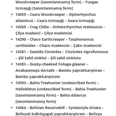
Woodcreeper [tanımlanmamış form] – Yungas
tırmaşığı [tanımlanmamış form]
14059 – Ceara Woodcreeper – Xiphorhynchus
atlanticus – Ceara tırmaşığı – Seara tırmaşığı
14269 – Crag Chilia – Ochetorhynchus melanurus –
Çilya madenci – Çilya madencisi
14290 – Chaco Earthcreeper – Tarphonomus
certhioides – Chaco madencisi – Çako madencisi
14381 – Seaside Cinclodes – Cinclodes nigrofumosus
– Şili Sahil sinklot – Şili sahil sinklotu
14383 – Dusky-cheeked Foliage-gleaner –
Anabazenops dorsalis – Bambu yaprakkarıştıran –
Bambu yaprakkarıştıranı
14393 – Bahia Treehunter (undescribed form) –
Heliobletus [undescribed form] – Bahia Treehunter
[tanımlanmamış form] – Bahia dalavcısı
[tanımlanmamış form]
14464 – Bolivian Recurvebill – Syndactyla striata –
Bolivyalı kalkıkgagalı yaprakkarıştıranı – Bolivya