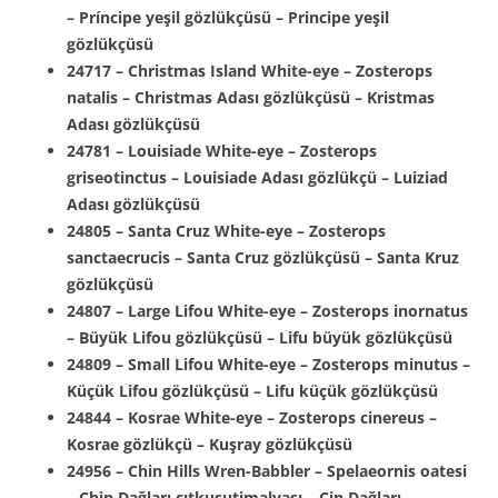
– Príncipe yeşil gözlükçüsü – Principe yeşil
gözlükçüsü
24717 – Christmas Island White-eye – Zosterops
natalis – Christmas Adası gözlükçüsü – Kristmas
Adası gözlükçüsü
24781 – Louisiade White-eye – Zosterops
griseotinctus – Louisiade Adası gözlükçü – Luiziad
Adası gözlükçüsü
24805 – Santa Cruz White-eye – Zosterops
sanctaecrucis – Santa Cruz gözlükçüsü – Santa Kruz
gözlükçüsü
24807 – Large Lifou White-eye – Zosterops inornatus
– Büyük Lifou gözlükçüsü – Lifu büyük gözlükçüsü
24809 – Small Lifou White-eye – Zosterops minutus –
Küçük Lifou gözlükçüsü – Lifu küçük gözlükçüsü
24844 – Kosrae White-eye – Zosterops cinereus –
Kosrae gözlükçü – Kuşray gözlükçüsü
24956 – Chin Hills Wren-Babbler – Spelaeornis oatesi
– Chin Dağları çıtkuşutimalyası – Çin Dağları