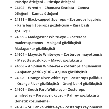
Príncipe ötleğeni – Prinsipe ötleğeni
24405 – Wrentit – Chamaea fasciata – Camea
ötleğeni – Kamea ötleğeni
24591 – Black-capped Speirops – Zosterops lugubris
– Kara başlı Speirops gözlükçüsü – Kara başlı
gözlükçü
24599 – Madagascar White-eye – Zosterops
maderaspatanus – Malagasi gözlükçüsü –
Madagaskar gözlükçüsü
24604 – Mayotte White-eye – Zosterops mayottensis
– Mayotte gözlükçü – Mayot gözlükçüsü
24606 – Anjouan White-eye – Zosterops anjuanensis
– Anjouan gözlükçüsü – Anjuan gözlükçüsü
24608 – Orange River White-eye – Zosterops pallidus
– Orange River gözlükçüsü – Oranj Nehri gözlükçüsü
24609 – South Pare White-eye – Zosterops
winifredae – Pare gözlükçüsü – Pahrey gözlükçüsü
(fonetik çözümleme)
24643 – Sri Lanka White-eye – Zosterops ceylonensis