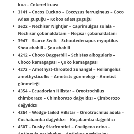
kua – Cokerel kuası
3141 – Cocos Cuckoo – Coccyzus ferrugineus – Coco
Adası guguğu – Kokos adası guguğu
3622 – Nechisar Nightjar – Caprimulgus solala –
Nechisar çobanaldatanı – Neçisar çobanaldatanı
3947 – Scarce Swift – Schoutedenapus myoptilus –
Shoa ebabili – Şoa ebabili
4212 – Choco Daggerbill – Schistes albogularis –
Choco kamagagası – Çoko kamagagası
4273 – Amethyst-throated Sunangel – Heliangelus
amethysticollis – Ametists günmeleği – Ametist
günmeleği
4354 – Ecuadorian Hillstar – Oreotrochilus
chimborazo – Chimborazo dağyıldızı – Çimborozo
dağyıldızı
4364 – Wedge-tailed Hillstar – Oreotrochilus adela –
Cochabamba dağyıldızı – Koçabamba dağyıldızı
4507 – Dusky Starfrontlet – Coeligena orina –
Antioquia parlakalını – Antiokya parlakalını