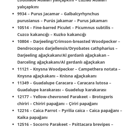
yalıçapkını
9934 – Purus Jacamar – Galbalcyrhynchus
purusianus – Purús jakamar – Purus jakamarı
10514 – Fine-barred Piculet – Picumnus subtilis –
Cuzco kakancığı – Kuzko kakancığı
10804 – Darjeeling/Crimson-breasted Woodpecker –
Dendrocopos darjellensis/Dryobates cathpharius –
Darjeeling ağaçkakanı/Al gerdanlı ağaçkakan –
Darceling ağaçkakanı/Al gerdanlı ağaçkakan
11121 – Knysna Woodpecker – Campethera notata –
Knysna ağaçkakanı – Knisna ağaçkakanı
11349 – Guadalupe Caracara – Caracara lutosa –
Guadalupe karakarası – Guadelup karakarası
12177 – Yellow-chevroned Parakeet – Brotogeris
chiriri – Chiriri papağanı – Çiriri papağanı
12216 – Caica Parrot – Pyrilia caica – Caica papağanı –
Kaika papağanı
12516 – Socorro Parakeet – Psittacara brevipes –