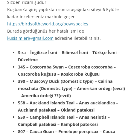
Sizden ricam şudur:
Kuşbank’a giriş yaptıktan sonra aşağıdaki siteyi 6 Eylül’e
kadar incelerseniz makbule geçer.
https://birdsoftheworld.org/bow/species
Burada gördüğünüz her hatalı ismi de
kusisimleri@gmail.com
adresine iletebilirsiniz.
Sıra – İngilizce İsmi – Bilimsel İsmi – Türkçe İsmi –
Düzeltme
345 – Coscoroba Swan – Coscoroba coscoroba –
Coscoroba kuğusu – Koskoroba kuğusu
390 – Muscovy Duck (Domestic type) – Cairina
moschata (Domestic type) – Amerikan ördeği (evcil)
– Amerika ördeği ??(evcil)
558 – Auckland Islands Teal – Anas aucklandica –
Auckland patekesi – Okland patekesi
559 – Campbell Islands Teal – Anas nesiotis –
Campbell patekesi – Kampbel patekesi
807 – Cauca Guan – Penelope perspicax – Cauca