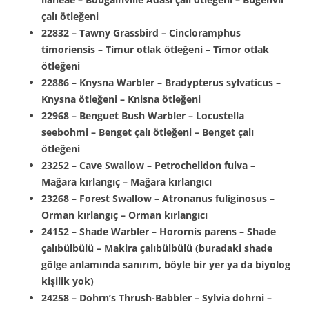
çalı ötleğeni
22832 – Tawny Grassbird – Cincloramphus
timoriensis – Timur otlak ötleğeni – Timor otlak
ötleğeni
22886 – Knysna Warbler – Bradypterus sylvaticus –
Knysna ötleğeni – Knisna ötleğeni
22968 – Benguet Bush Warbler – Locustella
seebohmi – Benget çalı ötleğeni – Benget çalı
ötleğeni
23252 – Cave Swallow – Petrochelidon fulva –
Mağara kırlangıç – Mağara kırlangıcı
23268 – Forest Swallow – Atronanus fuliginosus –
Orman kırlangıç – Orman kırlangıcı
24152 – Shade Warbler – Horornis parens – Shade
çalıbülbülü – Makira çalıbülbülü (buradaki shade
gölge anlamında sanırım, böyle bir yer ya da biyolog
kişilik yok)
24258 – Dohrn’s Thrush-Babbler – Sylvia dohrni –