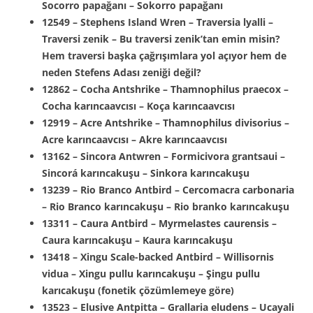
Socorro papağanı – Sokorro papağanı
12549 – Stephens Island Wren – Traversia lyalli –
Traversi zenik – Bu traversi zenik’tan emin misin?
Hem traversi başka çağrışımlara yol açıyor hem de
neden Stefens Adası zeniği değil?
12862 – Cocha Antshrike – Thamnophilus praecox –
Cocha karıncaavcısı – Koça karıncaavcısı
12919 – Acre Antshrike – Thamnophilus divisorius –
Acre karıncaavcısı – Akre karıncaavcısı
13162 – Sincora Antwren – Formicivora grantsaui –
Sincorá karıncakuşu – Sinkora karıncakuşu
13239 – Rio Branco Antbird – Cercomacra carbonaria
– Rio Branco karıncakuşu – Rio branko karıncakuşu
13311 – Caura Antbird – Myrmelastes caurensis –
Caura karıncakuşu – Kaura karıncakuşu
13418 – Xingu Scale-backed Antbird – Willisornis
vidua – Xingu pullu karıncakuşu – Şingu pullu
karıcakuşu (fonetik çözümlemeye göre)
13523 – Elusive Antpitta – Grallaria eludens – Ucayali