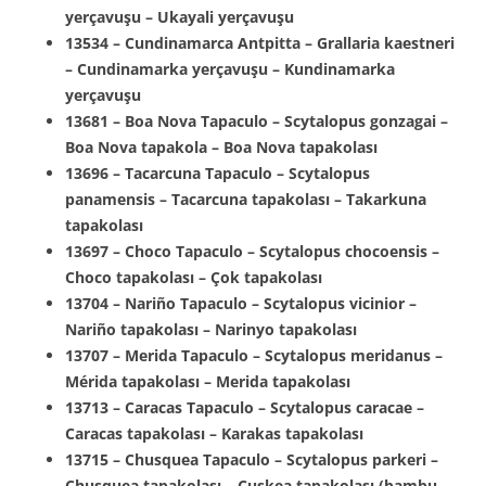
yerçavuşu – Ukayali yerçavuşu
13534 – Cundinamarca Antpitta – Grallaria kaestneri
– Cundinamarka yerçavuşu – Kundinamarka
yerçavuşu
13681 – Boa Nova Tapaculo – Scytalopus gonzagai –
Boa Nova tapakola – Boa Nova tapakolası
13696 – Tacarcuna Tapaculo – Scytalopus
panamensis – Tacarcuna tapakolası – Takarkuna
tapakolası
13697 – Choco Tapaculo – Scytalopus chocoensis –
Choco tapakolası – Çok tapakolası
13704 – Nariño Tapaculo – Scytalopus vicinior –
Nariño tapakolası – Narinyo tapakolası
13707 – Merida Tapaculo – Scytalopus meridanus –
Mérida tapakolası – Merida tapakolası
13713 – Caracas Tapaculo – Scytalopus caracae –
Caracas tapakolası – Karakas tapakolası
13715 – Chusquea Tapaculo – Scytalopus parkeri –
Chusquea tapakolası – Çuskea tapakolası (bambu