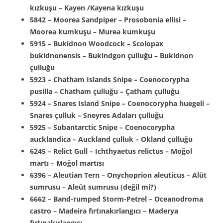
kızkuşu – Kayen /Kayena kızkuşu
5842 – Moorea Sandpiper – Prosobonia ellisi –
Moorea kumkuşu – Murea kumkuşu
5915 – Bukidnon Woodcock – Scolopax
bukidnonensis – Bukindgon çulluğu – Bukidnon
çulluğu
5923 – Chatham Islands Snipe – Coenocorypha
pusilla – Chatham çulluğu – Çatham çulluğu
5924 – Snares Island Snipe – Coenocorypha huegeli –
Snares çulluk – Sneyres Adaları çulluğu
5925 – Subantarctic Snipe – Coenocorypha
aucklandica – Auckland çulluk – Okland çulluğu
6245 – Relict Gull – Ichthyaetus relictus – Moğol
martı – Moğol martısı
6396 – Aleutian Tern – Onychoprion aleuticus – Alüt
sumrusu – Aleüt sumrusu (değil mi?)
6662 – Band-rumped Storm-Petrel – Oceanodroma
castro – Madeira fırtınakırlangıcı – Maderya
fırtınakırlangıcı