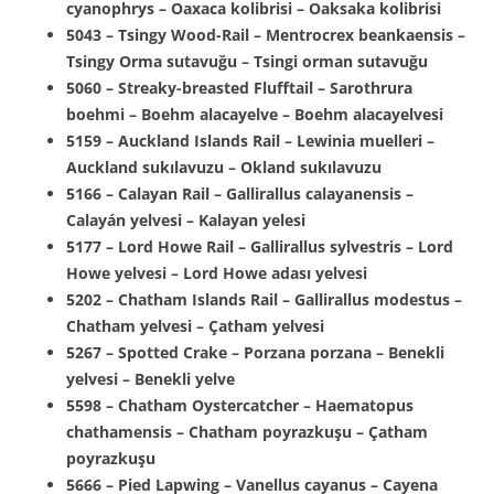
cyanophrys – Oaxaca kolibrisi – Oaksaka kolibrisi
5043 – Tsingy Wood-Rail – Mentrocrex beankaensis –
Tsingy Orma sutavuğu – Tsingi orman sutavuğu
5060 – Streaky-breasted Flufftail – Sarothrura
boehmi – Boehm alacayelve – Boehm alacayelvesi
5159 – Auckland Islands Rail – Lewinia muelleri –
Auckland sukılavuzu – Okland sukılavuzu
5166 – Calayan Rail – Gallirallus calayanensis –
Calayán yelvesi – Kalayan yelesi
5177 – Lord Howe Rail – Gallirallus sylvestris – Lord
Howe yelvesi – Lord Howe adası yelvesi
5202 – Chatham Islands Rail – Gallirallus modestus –
Chatham yelvesi – Çatham yelvesi
5267 – Spotted Crake – Porzana porzana – Benekli
yelvesi – Benekli yelve
5598 – Chatham Oystercatcher – Haematopus
chathamensis – Chatham poyrazkuşu – Çatham
poyrazkuşu
5666 – Pied Lapwing – Vanellus cayanus – Cayena