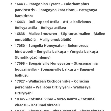
16443 – Patagonian Tyrant – Colorhamphus
parvirostris – Patagoyna kara tiranı – Patagonya
kara tiranı
16463 – Dull-capped Attila – Attila bolivianus –
Bolivya attila – Bolivya attilası
16838 – Mallee Emuwren – Stipiturus mallee – Mallee
emubülbülü – Malliy emubülbülü
17050 – Eungella Honeyeater – Bolemoreus
hindwoodi – Eungella balkuşu – Yungela balkuşu
(fonetik çözümleme)
17095 – Bougainville Honeyeater – Stresemannia
bougainvillei – Bougainville balkuşu – Bugenvil
balkuşu
17927 – Wallacean Cuckooshrike – Coracina
personata – Wallacea tırtılyiyeni – Wallaseya
tırtılyiyeni
18345 – Cozumel Vireo – Vireo bairdi – Cozumel
vireosu – Kozumel vireosu
18376 – Choco Vireo – Vireo masteri – Choco vireosu