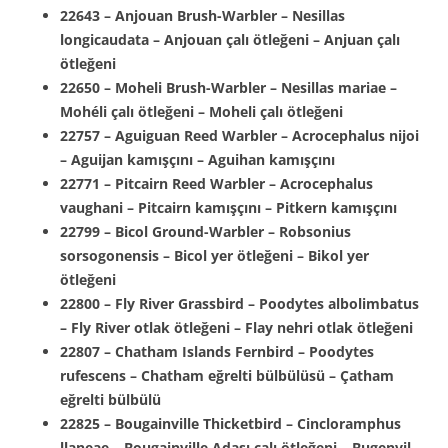
22643 – Anjouan Brush-Warbler – Nesillas
longicaudata – Anjouan çalı ötleğeni – Anjuan çalı
ötleğeni
22650 – Moheli Brush-Warbler – Nesillas mariae –
Mohéli çalı ötleğeni – Moheli çalı ötleğeni
22757 – Aguiguan Reed Warbler – Acrocephalus nijoi
– Aguijan kamışçını – Aguihan kamışçını
22771 – Pitcairn Reed Warbler – Acrocephalus
vaughani – Pitcairn kamışçını – Pitkern kamışçını
22799 – Bicol Ground-Warbler – Robsonius
sorsogonensis – Bicol yer ötleğeni – Bikol yer
ötleğeni
22800 – Fly River Grassbird – Poodytes albolimbatus
– Fly River otlak ötleğeni – Flay nehri otlak ötleğeni
22807 – Chatham Islands Fernbird – Poodytes
rufescens – Chatham eğrelti bülbülüsü – Çatham
eğrelti bülbülü
22825 – Bougainville Thicketbird – Cincloramphus
llaneae – Bougainville Adası çalı ötleğeni – Bugenvil