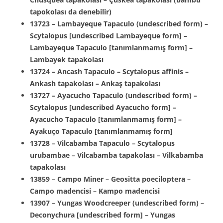
tapokolası da denebilir)
13723 – Lambayeque Tapaculo (undescribed form) –
Scytalopus [undescribed Lambayeque form] –
Lambayeque Tapaculo [tanımlanmamış form] –
Lambayek tapakolası
13724 – Ancash Tapaculo – Scytalopus affinis –
Ankash tapakolası – Ankaş tapakolası
13727 – Ayacucho Tapaculo (undescribed form) –
Scytalopus [undescribed Ayacucho form] –
Ayacucho Tapaculo [tanımlanmamış form] –
Ayakuço Tapaculo [tanımlanmamış form]
13728 – Vilcabamba Tapaculo – Scytalopus
urubambae – Vilcabamba tapakolası – Vilkabamba
tapakolası
13859 – Campo Miner – Geositta poeciloptera –
Campo madencisi – Kampo madencisi
13907 – Yungas Woodcreeper (undescribed form) –
Deconychura [undescribed form] – Yungas