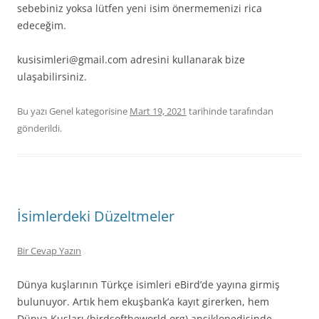
sebebiniz yoksa lütfen yeni isim önermemenizi rica
edeceğim.
kusisimleri@gmail.com adresini kullanarak bize
ulaşabilirsiniz.
Bu yazı Genel kategorisine
Mart 19, 2021
tarihinde
tarafından
gönderildi.
İsimlerdeki Düzeltmeler
Bir Cevap Yazın
Dünya kuşlarının Türkçe isimleri eBird’de yayına girmiş
bulunuyor. Artık hem ekuşbank’a kayıt girerken, hem
Dünya Kuşları (birdsoftheworld.org) ansiklopedisinde