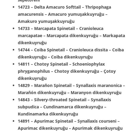
14723 – Delta Amacuro Softtail – Thripophaga
amacurensis – Amacuro yumuşakkuyruğu –
Amakuro yumuşakkuyruğu
14733 – Marcapata Spinetail – Cranioleuca
marcapatae – Marcapata dikenkuyruğu – Markapata
dikenkuyruğu
14744 – Coiba Spinetail – Cranioleuca dissita – Coiba
dikenkuyruğu – Coiba dikenkuyruğu
14811 – Chotoy Spinetail – Schoeniophylax
phryganophilus – Chotoy dikenkuyruğu – Çotoy
dikenkuyruğu
14829 – Marañon Spinetail – Synallaxis maranonica –
Marañón dikenkuyruğu – Maranyon dikenkuyruğu
14843 – Silvery-throated Spinetail – Synallaxis
subpudica – Cundinamarca dikenkuyruğu –
Kundinamarka dikenkuyruğu
14891 – Apurimac Spinetail – Synallaxis courseni –
Apurimac dikenkuyruğu – Apurimak dikenkuyruğu