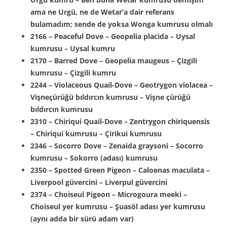
ama ne Urgü, ne de Wetar’a dair referans
bulamadım; sende de yoksa Wonga kumrusu olmalı
2166 – Peaceful Dove – Geopelia placida – Uysal
kumrusu – Uysal kumru
2170 – Barred Dove – Geopelia maugeus – Çizgili
kumrusu – Çizgili kumru
2244 – Violaceous Quail-Dove – Geotrygon violacea –
Vişneçürüğü bıldırcın kumrusu – Vişne çürüğü
bıldırcın kumrusu
2310 – Chiriqui Quail-Dove – Zentrygon chiriquensis
– Chiriquí kumrusu – Çirikui kumrusu
2346 – Socorro Dove – Zenaida graysoni – Socorro
kumrusu – Sokorro (adası) kumrusu
2350 – Spotted Green Pigeon – Caloenas maculata –
Liverpool güvercini – Liverpul güvercini
2374 – Choiseul Pigeon – Microgoura meeki –
Choiseul yer kumrusu – Şuasöl adası yer kumrusu
(aynı adda bir sürü adam var)