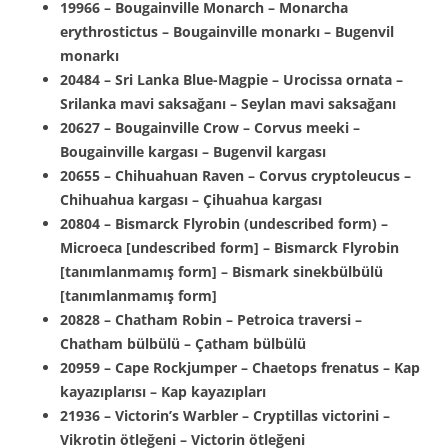
19966 – Bougainville Monarch – Monarcha
erythrostictus – Bougainville monarkı – Bugenvil
monarkı
20484 – Sri Lanka Blue-Magpie – Urocissa ornata –
Srilanka mavi saksağanı – Seylan mavi saksağanı
20627 – Bougainville Crow – Corvus meeki –
Bougainville kargası – Bugenvil kargası
20655 – Chihuahuan Raven – Corvus cryptoleucus –
Chihuahua kargası – Çihuahua kargası
20804 – Bismarck Flyrobin (undescribed form) –
Microeca [undescribed form] – Bismarck Flyrobin
[tanımlanmamış form] – Bismark sinekbülbülü
[tanımlanmamış form]
20828 – Chatham Robin – Petroica traversi –
Chatham bülbülü – Çatham bülbülü
20959 – Cape Rockjumper – Chaetops frenatus – Kap
kayazıplarısı – Kap kayazıpları
21936 – Victorin’s Warbler – Cryptillas victorini –
Vikrotin ötleğeni – Victorin ötleğeni