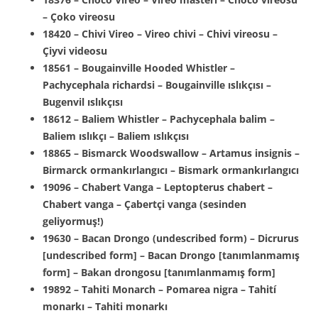
– Çoko vireosu
18420 – Chivi Vireo – Vireo chivi – Chivi vireosu –
Çiyvi videosu
18561 – Bougainville Hooded Whistler –
Pachycephala richardsi – Bougainville ıslıkçısı –
Bugenvil ıslıkçısı
18612 – Baliem Whistler – Pachycephala balim –
Baliem ıslıkçı – Baliem ıslıkçısı
18865 – Bismarck Woodswallow – Artamus insignis –
Birmarck ormankırlangıcı – Bismark ormankırlangıcı
19096 – Chabert Vanga – Leptopterus chabert –
Chabert vanga – Çabertçi vanga (sesinden
geliyormuş!)
19630 – Bacan Drongo (undescribed form) – Dicrurus
[undescribed form] – Bacan Drongo [tanımlanmamış
form] – Bakan drongosu [tanımlanmamış form]
19892 – Tahiti Monarch – Pomarea nigra – Tahití
monarkı – Tahiti monarkı