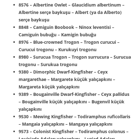
8576 – Albertine Owlet – Glaucidium albertinum –
Albertine serçe baykuşu – Albert (ya da Alberto)
serçe baykuşu
8848 – Camiguin Boobook – Ninox leventisi –
Camiguín bubuğu – Kamigin bubuğu
8976 – Blue-crowned Trogon – Trogon curucui –
Curucui trogonu – Kurukuyi trogonu
8980 – Surucua Trogon – Trogon surrucura – Surucua
trogonu – Surukua trogonu
9380 – Dimorphic Dwarf-Kingfisher – Ceyx
margarethae – Margarete küçük yalıçapkını –
Margareta küçük yalıçapkını
9389 – Bougainville Dwarf-Kingfisher – Ceyx pallidus
– Bougainville küçük yalıçapkını – Bugenvil küçük
yalıçapkını
9530 – Mewing Kingfisher – Todiramphus ruficollaris
– Mangaia yalıçapkını – Mangaya yalıçapkını
9573 – Colonist Kingfisher – Todiramphus colonus –
Louisiade Adaları yalıçapkını – Luziad Adaları