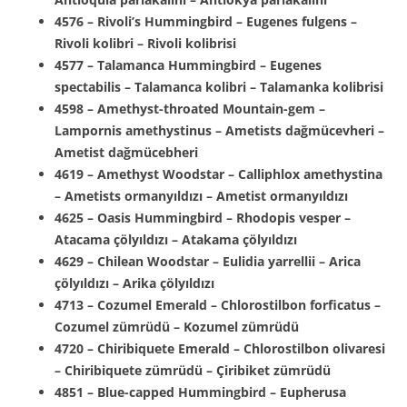
4576 – Rivoli’s Hummingbird – Eugenes fulgens –
Rivoli kolibri – Rivoli kolibrisi
4577 – Talamanca Hummingbird – Eugenes
spectabilis – Talamanca kolibri – Talamanka kolibrisi
4598 – Amethyst-throated Mountain-gem –
Lampornis amethystinus – Ametists dağmücevheri –
Ametist dağmücebheri
4619 – Amethyst Woodstar – Calliphlox amethystina
– Ametists ormanyıldızı – Ametist ormanyıldızı
4625 – Oasis Hummingbird – Rhodopis vesper –
Atacama çölyıldızı – Atakama çölyıldızı
4629 – Chilean Woodstar – Eulidia yarrellii – Arica
çölyıldızı – Arika çölyıldızı
4713 – Cozumel Emerald – Chlorostilbon forficatus –
Cozumel zümrüdü – Kozumel zümrüdü
4720 – Chiribiquete Emerald – Chlorostilbon olivaresi
– Chiribiquete zümrüdü – Çiribiket zümrüdü
4851 – Blue-capped Hummingbird – Eupherusa