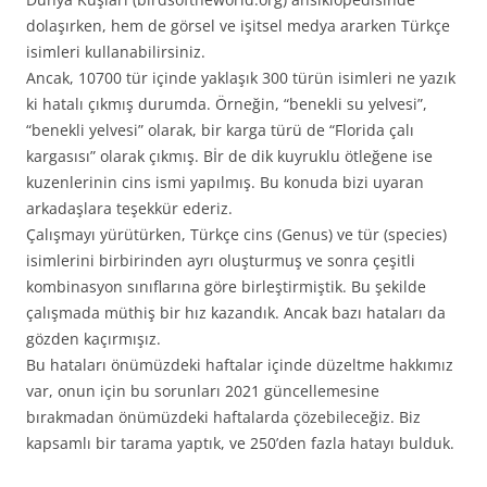
dolaşırken, hem de görsel ve işitsel medya ararken Türkçe
isimleri kullanabilirsiniz.
Ancak, 10700 tür içinde yaklaşık 300 türün isimleri ne yazık
ki hatalı çıkmış durumda. Örneğin, “benekli su yelvesi”,
“benekli yelvesi” olarak, bir karga türü de “Florida çalı
kargasısı” olarak çıkmış. Bİr de dik kuyruklu ötleğene ise
kuzenlerinin cins ismi yapılmış. Bu konuda bizi uyaran
arkadaşlara teşekkür ederiz.
Çalışmayı yürütürken, Türkçe cins (Genus) ve tür (species)
isimlerini birbirinden ayrı oluşturmuş ve sonra çeşitli
kombinasyon sınıflarına göre birleştirmiştik. Bu şekilde
çalışmada müthiş bir hız kazandık. Ancak bazı hataları da
gözden kaçırmışız.
Bu hataları önümüzdeki haftalar içinde düzeltme hakkımız
var, onun için bu sorunları 2021 güncellemesine
bırakmadan önümüzdeki haftalarda çözebileceğiz. Biz
kapsamlı bir tarama yaptık, ve 250’den fazla hatayı bulduk.