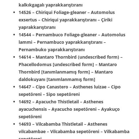
kalkıkgagalı yaprakkarıştıranı
14526 – Chiriqui Foliage-gleaner – Automolus
exsertus – Chiriqui yaprakkarıştıranı – Çiriki
yaprakkarıştıranı
14544 – Pernambuco Foliage-gleaner – Automolus
lammi – Pernambuco yaprakkarıştıranı –
Pernambuko yaprakkarıştıranı
14614 – Mantaro Thornbird (undescribed form) –
Phacellodomus [undescribed form] – Mantaro
Thornbird [tanımlanmamış form] – Mantaro
daldokuyanı [tanımlanmamış form]
14647 – Cipo Canastero – Asthenes luizae – Cipo
sepetöreni – Sipo sepetöreni
14692 – Ayacucho Thistletail – Asthenes
ayacuchensis – Ayacucho sepetöreni – Ayakuço
sepetöreni
14693 – Vilcabamba Thistletail – Asthenes
vilcabambae – Vilcabamba sepetöreni – Vilkabamba
sepetöreni