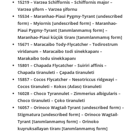
15219 – Varzea Schiffornis – Schiffornis major –
Varzea şiforn – Varzea şifornu
15534 – Maranhao-Piaui Pygmy-Tyrant (undescribed
form) – Myiornis [undescribed form] – Maranhao-
Piaui Pygmy-Tyrant [tanımlanmamış form] –
Maranhao-Piaui küçük tiranı [tanımlanmamış form]
15671 – Maracaibo Tody-Flycatcher – Todirostrum
viridanum – Maracaibo todi sinekkapanı –
Marakaibo todu sinekkapanı
15801 – Chapada Flycatcher – Suiriri affinis –
Chapada tiranuleti – Çapada tiranuleti
15857 – Cocos Flycatcher – Nesotriccus ridgwayi –
Cocos tiranuleti – Kokos (Adası) tiranuleti
16028 – Choco Tyrannulet – Zimmerius albigularis –
Choco tiranuleti – Çoko tiranuleti
16057 – Orinoco Wagtail-Tyrant (undescribed form) –
Stigmatura [undescribed form] – Orinoco Wagtail-
Tyrant [tanımlanmamış form] – Orinoko
kuyruksallayan tiranı [tanımlanmamış form]