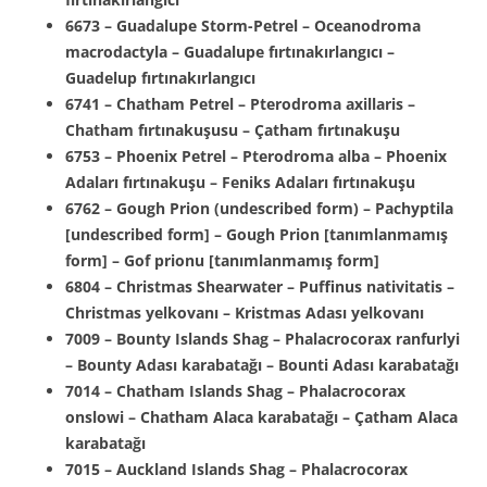
6673 – Guadalupe Storm-Petrel – Oceanodroma
macrodactyla – Guadalupe fırtınakırlangıcı –
Guadelup fırtınakırlangıcı
6741 – Chatham Petrel – Pterodroma axillaris –
Chatham fırtınakuşusu – Çatham fırtınakuşu
6753 – Phoenix Petrel – Pterodroma alba – Phoenix
Adaları fırtınakuşu – Feniks Adaları fırtınakuşu
6762 – Gough Prion (undescribed form) – Pachyptila
[undescribed form] – Gough Prion [tanımlanmamış
form] – Gof prionu [tanımlanmamış form]
6804 – Christmas Shearwater – Puffinus nativitatis –
Christmas yelkovanı – Kristmas Adası yelkovanı
7009 – Bounty Islands Shag – Phalacrocorax ranfurlyi
– Bounty Adası karabatağı – Bounti Adası karabatağı
7014 – Chatham Islands Shag – Phalacrocorax
onslowi – Chatham Alaca karabatağı – Çatham Alaca
karabatağı
7015 – Auckland Islands Shag – Phalacrocorax