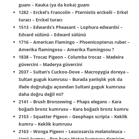
guanı – Kauka (ya da koka) guanı
1282 – Erckel’s Francolin – Pternistis erckelii – Erkel
turacı – Erckel turacı
1513 – Edwards’s Pheasant – Lophura edwardsi –
Edvard sülünü – Edward sülünü
1716 – American Flamingo – Phoenicopterus ruber –
Amerika flamingosu – Amerika flamingosu ?
1838 – Trocaz Pigeon – Columba trocaz – Madeira
güvercini – Maderya güvercini
2037 – Sultan’s Cuckoo-Dove – Macropygia doreya –
Sultan guguk kumrusu – Burada yanlışlık yok da
ifade doğruluğu açısından Sultani guguk kumrusu
daha doğru değil mi?
2141 – Brush Bronzewing – Phaps elegans – Kara
boğazlı bronz kumrusu – Kara boğazlı bronz kumru
2153 – Squatter Pigeon – Geophaps scripta – Keklik
kumru – Keklik kumrusu
2163 – Wonga Pigeon – Leucosarcia melanoleuca –
Urgü kumru – Ben buna Wetar kumrusu demişim