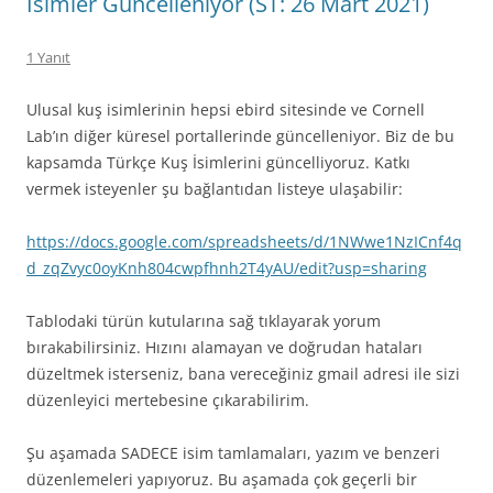
İsimler Güncelleniyor (ST: 26 Mart 2021)
1 Yanıt
Ulusal kuş isimlerinin hepsi ebird sitesinde ve Cornell
Lab’ın diğer küresel portallerinde güncelleniyor. Biz de bu
kapsamda Türkçe Kuş İsimlerini güncelliyoruz. Katkı
vermek isteyenler şu bağlantıdan listeye ulaşabilir:
https://docs.google.com/spreadsheets/d/1NWwe1NzICnf4q
d_zqZvyc0oyKnh804cwpfhnh2T4yAU/edit?usp=sharing
Tablodaki türün kutularına sağ tıklayarak yorum
bırakabilirsiniz. Hızını alamayan ve doğrudan hataları
düzeltmek isterseniz, bana vereceğiniz gmail adresi ile sizi
düzenleyici mertebesine çıkarabilirim.
Şu aşamada SADECE isim tamlamaları, yazım ve benzeri
düzenlemeleri yapıyoruz. Bu aşamada çok geçerli bir