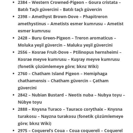
2384 – Western Crowned-Pigeon – Goura cristata –
Batılı Taçlı güvercini – Batılı taçlı güvercin
2398 – Amethyst Brown-Dove – Phapitreron
amethystinus – Ametists esmer kumrusu – Ametist
esmer kumrusu
2428 – Buru Green-Pigeon – Treron aromaticus –
Moluka yeşil güvercin – Maluku yeşil güvercini
2556 – Kosrae Fruit-Dove – Ptilinopus hernsheimi –
Kosrae meyve kumrusu – Kuşray meyve kumrusu
(fonetik çözümlemeye göre; bknz Wiki)
2760 – Chatham Island Pigeon – Hemiphaga
chathamensis – Chatham güvercin – Çatham
güvercini
2842 – Nubian Bustard – Neotis nuba – Nubya toyu –
Nübye toyu
2888 – Knysna Turaco – Tauraco corythaix – Knysna
turakosu – Nayzna turakosu (fonetik çözümlemeye
göre; bknz Wiki)
2975 – Coquerel’s Coua – Coua coquereli – Coquerel