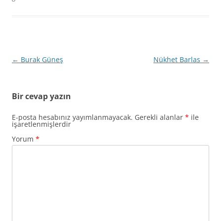
Yazı
←
Burak Güneş
Nükhet Barlas
→
dolaşımı
Bir cevap yazın
E-posta hesabınız yayımlanmayacak.
Gerekli alanlar
*
ile
işaretlenmişlerdir
Yorum
*