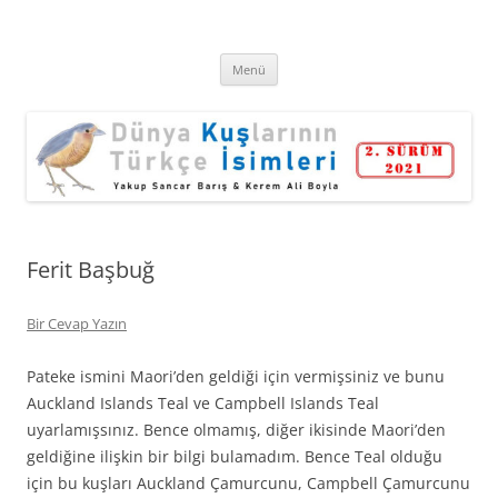
Kuş İsimleri
Dünya Kuşlarının Türkçe İsimleri
İçeriğe
Menü
atla
Ferit Başbuğ
Bir Cevap Yazın
Pateke ismini Maori’den geldiği için vermişsiniz ve bunu
Auckland Islands Teal ve Campbell Islands Teal
uyarlamışsınız. Bence olmamış, diğer ikisinde Maori’den
geldiğine ilişkin bir bilgi bulamadım. Bence Teal olduğu
için bu kuşları Auckland Çamurcunu, Campbell Çamurcunu