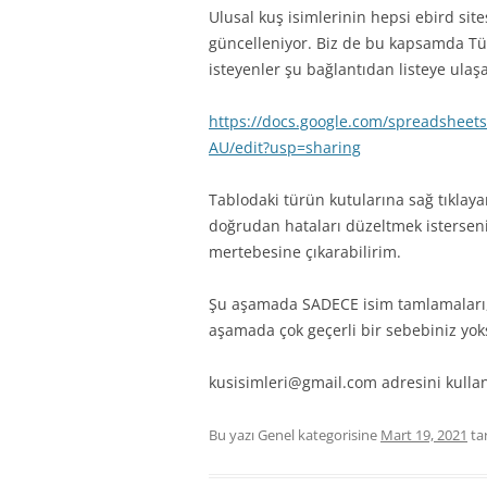
Ulusal kuş isimlerinin hepsi ebird site
güncelleniyor. Biz de bu kapsamda Tür
isteyenler şu bağlantıdan listeye ulaşa
https://docs.google.com/spreadshe
AU/edit?usp=sharing
Tablodaki türün kutularına sağ tıklaya
doğrudan hataları düzeltmek isterseniz
mertebesine çıkarabilirim.
Şu aşamada SADECE isim tamlamaları,
aşamada çok geçerli bir sebebiniz yok
kusisimleri@gmail.com adresini kullana
Bu yazı Genel kategorisine
Mart 19, 2021
ta