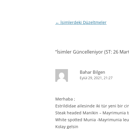
Yazı
←
İsimlerdeki Düzeltmeler
dolaşımı
“
İsimler Güncelleniyor (ST: 26 Mar
Bahar Bilgen
Eylül 29, 2021, 21:27
Merhaba ;
Estrildidae ailesinde iki tür yeni bir ci
Steak headed Manikin – Mayrimunia tr
White spotted Munia -Mayrimunia leuco
Kolay gelsin