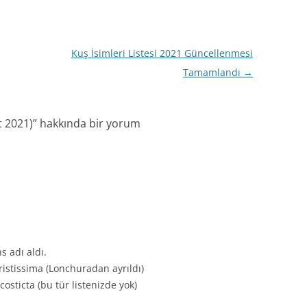
Kuş İsimleri Listesi 2021 Güncellenmesi
Tamamlandı
→
t 2021)
” hakkında bir yorum
ns adı aldı.
istissima (Lonchuradan ayrıldı)
sticta (bu tür listenizde yok)