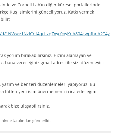
sinde ve Cornell Lab’ın diğer küresel portallerinde
kçe Kuş İsimlerini güncelliyoruz. Katkı vermek
bilir:
ets/d/1NWwe1NzICnf4qd_zqZvyc0oyKnh804cwpfhnh2T4y
rak yorum bırakabilirsiniz. Hızını alamayan ve
, bana vereceğiniz gmail adresi ile sizi düzenleyici
 yazım ve benzeri düzenlemeleri yapıyoruz. Bu
sa lütfen yeni isim önermemenizi rica edeceğim.
rak bize ulaşabilirsiniz.
rihinde
tarafından gönderildi.