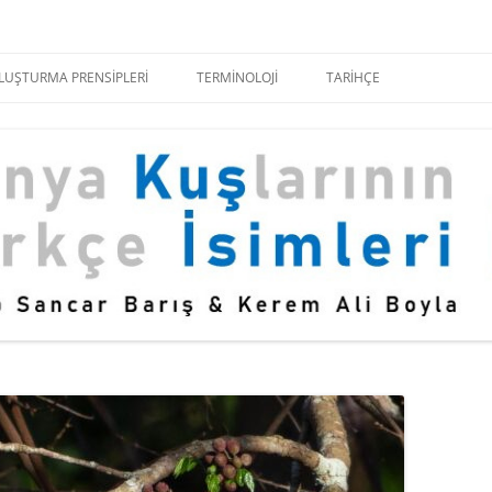
İçeriğe
atla
OLUŞTURMA PRENSIPLERI
TERMINOLOJI
TARIHÇE