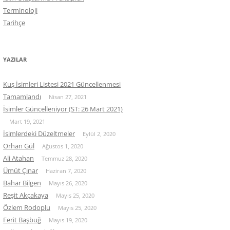
Terminoloji
Tarihçe
YAZILAR
Kuş İsimleri Listesi 2021 Güncellenmesi
Tamamlandı
Nisan 27, 2021
İsimler Güncelleniyor (ST: 26 Mart 2021)
Mart 19, 2021
İsimlerdeki Düzeltmeler
Eylül 2, 2020
Orhan Gül
Ağustos 1, 2020
Ali Atahan
Temmuz 28, 2020
Ümüt Çınar
Haziran 7, 2020
Bahar Bilgen
Mayıs 26, 2020
Reşit Akçakaya
Mayıs 25, 2020
Özlem Rodoplu
Mayıs 25, 2020
Ferit Başbuğ
Mayıs 19, 2020