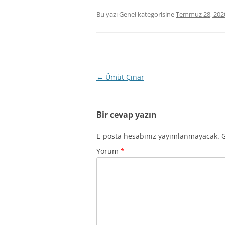
Bu yazı Genel kategorisine
Temmuz 28, 202
Yazı
←
Ümüt Çınar
dolaşımı
Bir cevap yazın
E-posta hesabınız yayımlanmayacak.
G
Yorum
*