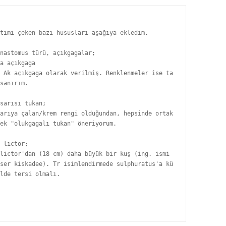
timi çeken bazı hususları aşağıya ekledim.

nastomus türü, açıkgagalar;

a açıkgaga

 Ak açıkgaga olarak verilmiş. Renklenmeler ise ta
sanırım.

sarısı tukan;

arıya çalan/krem rengi olduğundan, hepsinde ortak
ek "olukgagalı tukan" öneriyorum.

 lictor;

lictor'dan (18 cm) daha büyük bir kuş (ing. ismi 
ser kiskadee). Tr isimlendirmede sulphuratus'a kü
lde tersi olmalı.
