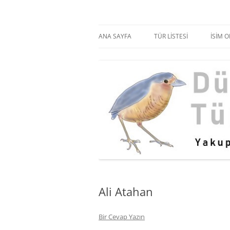
Dünya Kuşlarının Türkçe İsimleri
Kuş İsimleri
ANA SAYFA
TÜR LISTESI
İSIM 
KUŞ FAMILYALARI
Ali Atahan
Bir Cevap Yazın