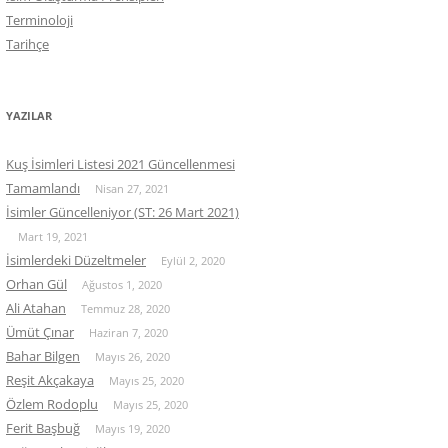
Terminoloji
Tarihçe
YAZILAR
Kuş İsimleri Listesi 2021 Güncellenmesi
Tamamlandı
Nisan 27, 2021
İsimler Güncelleniyor (ST: 26 Mart 2021)
Mart 19, 2021
İsimlerdeki Düzeltmeler
Eylül 2, 2020
Orhan Gül
Ağustos 1, 2020
Ali Atahan
Temmuz 28, 2020
Ümüt Çınar
Haziran 7, 2020
Bahar Bilgen
Mayıs 26, 2020
Reşit Akçakaya
Mayıs 25, 2020
Özlem Rodoplu
Mayıs 25, 2020
Ferit Başbuğ
Mayıs 19, 2020