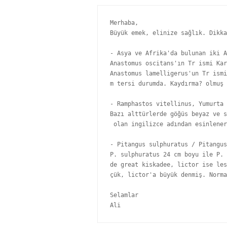
Merhaba,

Büyük emek, elinize sağlık. Dikka
- Asya ve Afrika'da bulunan iki A
Anastomus oscitans'ın Tr ismi Kar
Anastomus lamelligerus'un Tr ismi
m tersi durumda. Kaydırma? olmuş 
- Ramphastos vitellinus, Yumurta 
Bazı alttürlerde göğüs beyaz ve s
 olan ingilizce adından esinlener
- Pitangus sulphuratus / Pitangus
P. sulphuratus 24 cm boyu ile P. 
de great kiskadee, lictor ise les
çük, lictor'a büyük denmiş. Norma
Selamlar

Ali