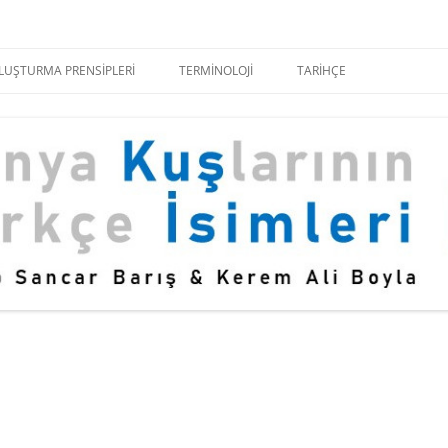
İçeriğe
atla
OLUŞTURMA PRENSIPLERI
TERMINOLOJI
TARIHÇE